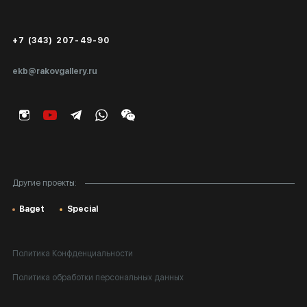
Сертификаты подлинности
+7 (343) 207-49-90
Экспертиза/Вывоз за границу
ekb@rakovgallery.ru
Подарочные сертификаты
Корпоративным клиентам
Карта сайта
Другие проекты:
Baget
Special
Политика Конфденциальности
Политика обработки персональных данных