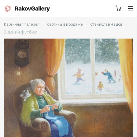
→
→
→
Картинная галерея
Картины в продаже
Станислав Чадов
Зимний футбол
Екатеринбург
Заказать звонок
RU
EN
CN
Каталог
Художники
О нас
Услуги
События
Контакты