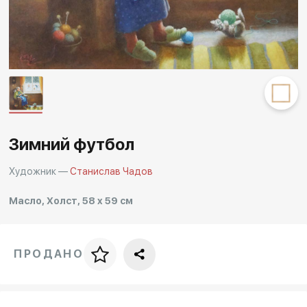
Другие проекты
Rakov
Rakov
special
baget
Зимний футбол
Художник —
Станислав Чадов
Масло, Холст, 58 x 59 см
ПРОДАНО
Цена за багет
art. NA003.1.099