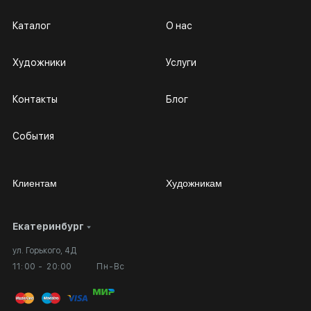
Каталог
О нас
Художники
Услуги
Контакты
Блог
События
Клиентам
Художникам
Екатеринбург
Сотрудничество
Личный кабинет
ул. Горького, 4Д
Выставка в галерее
Вопросы и ответы
11:00 - 20:00
Пн-Вс
Вход в кабинет художника
Оплата и доставка
Публичная оферта