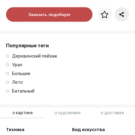
Цена за багет
Заказать подобную
art. NA003.1.099
Популярные теги
Деревенский пейзаж
Урал
Большие
Лето
Батальный
о картине
о художнике
о доставке
Техника
Вид искусства