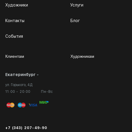
Художники
Услуги
Контакты
Блог
События
Клиентам
Художникам
Екатеринбург
Сотрудничество
Личный кабинет
ул. Горького, 4Д
Выставка в галерее
Вопросы и ответы
11:00 - 20:00
Пн-Вс
Вход в кабинет художника
Оплата и доставка
Публичная оферта
Сертификаты подлинности
+7 (343) 207-49-90
Экспертиза/Вывоз за границу