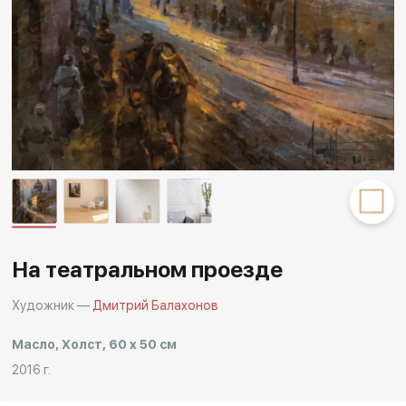
Другие проекты
Rakov
Rakov
special
baget
На театральном проезде
Художник —
Дмитрий Балахонов
Масло, Холст, 60 x 50 см
2016 г.