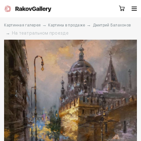
→
→
Картинная галерея
Картины в продаже
Дмитрий Балахонов
→
На театральном проезде
Екатеринбург
Заказать звонок
RU
EN
CN
Каталог
Художники
О нас
Услуги
События
Контакты