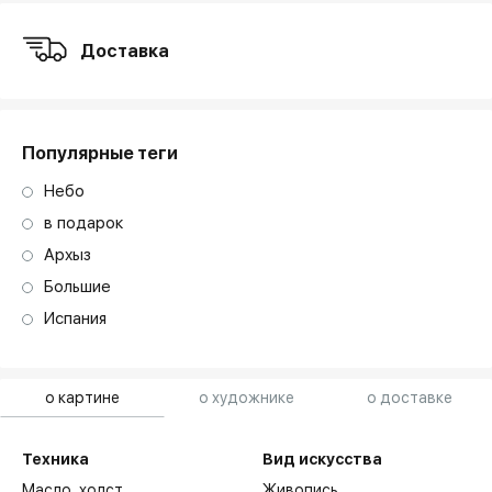
Доставка
Популярные теги
Небо
в подарок
Архыз
Большие
Испания
о картине
о художнике
о доставке
Техника
Вид искусства
Масло,
холст
Живопись