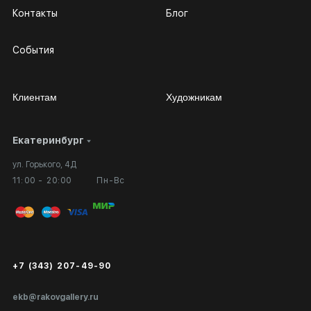
Контакты
Блог
События
Клиентам
Художникам
Екатеринбург
Сотрудничество
Личный кабинет
ул. Горького, 4Д
Выставка в галерее
Вопросы и ответы
11:00 - 20:00
Пн-Вс
Вход в кабинет художника
Оплата и доставка
Публичная оферта
Сертификаты подлинности
+7 (343) 207-49-90
Экспертиза/Вывоз за границу
ekb@rakovgallery.ru
Подарочные сертификаты