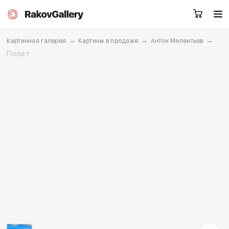
→
→
→
Картинная галерея
Картины в продаже
Антон Мелентьев
Полёт
Екатеринбург
Заказать звонок
RU
EN
CN
Каталог
Художники
О нас
Услуги
События
Контакты