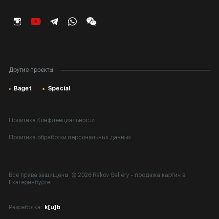
Корпоративным клиентам
Карта сайта
Другие проекты:
Baget
Special
Политика Конфденциальности
Политика обработки персональных данных
Все права защищены. © 2026 Rakov Gallery
- продажа картин в
Екатеринбурге
Разработка:
k[u]b