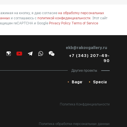
ажимая на кнопку, я даю согласие
на обработку персональных
анных
и соглашаюсь с
политикой конфиденциальности.
Этот сайт
ащищен reCAPTCHA и Google
Privacy Policy
Terms of Service
ekb@rakovgallery.ru
+7 (343) 207-49-
90
Другие проекты:
Baget
Special
Политика Конфденциальности
Политика обработки персональных данных