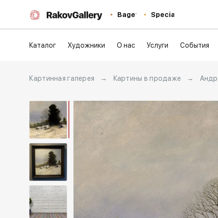
Baget
Special
Каталог
Художники
О нас
Услуги
События
Картинная галерея
→
Картины в продаже
→
Андр