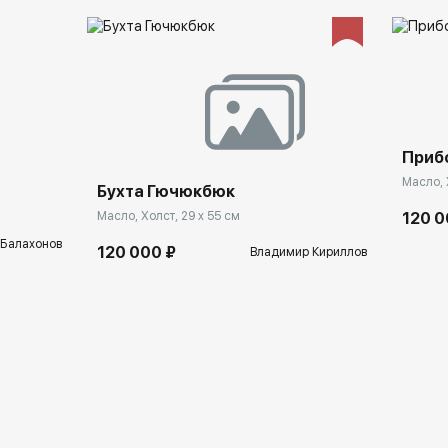
Прибо
Масло, 
Бухта Гючюкбюк
120 0
Масло, Холст, 29 x 55 см
 Балахонов
120 000 ₽
Владимир Кириллов