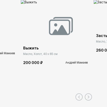
Заст
Масло, 
Выжить
260 
ей Мамаев
Масло, Холст, 40 x 65 см
200 000 ₽
Андрей Мамаев