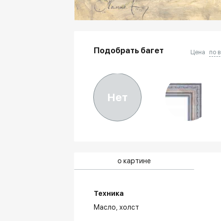
Подобрать багет
Цена
по 
Нет
о картине
Техника
Масло,
холст