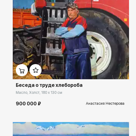
Домен:
ekb.rakovgallery.ru
Беседа о труде хлебороба
Масло, Холст, 180 x 130 см
900 000 ₽
Анастасия Нестерова