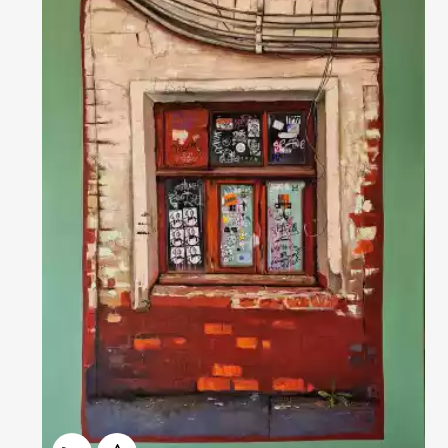
Домен:
ekb.rakovgallery.ru