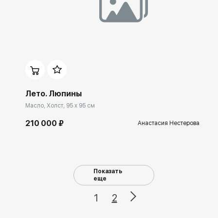
Домен:
ekb.rakovgallery.ru
Лето. Люпины
Масло, Холст, 95 x 95 см
210 000 ₽
Анастасия Нестерова
Показать
еще
1
2