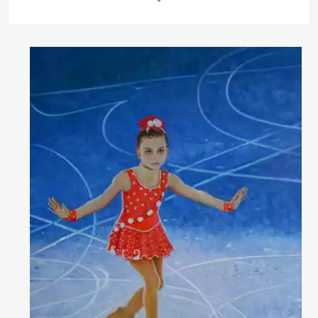
Другие проекты
Rakov
Rakov
special
baget
Об авторе
Родилась 13 октября 1988 года в Краснодаре. С 2004 по 2009 год
училась в Краснодарском Художественном Училище (КХУ) на
факультете станковая живопись, защитила диплом «Старый
чердак». Квалификация: художник-живописец, преподаватель по
специальности: Живопись. С 2009 по 2015 год училась в
Московском государственном академическом художественном
институте имени В. И. Сурикова на факультете живописи в
мастерской профессора В. М. Сидорова. С 2015 года Анастасия
Нестерова состоит в Московском Союзе Художников. С 2016 года -
в Союзе Художников России.
Читать далее
Работы хранятся в частных коллекциях России, Великобритании,
Швейцарии, Италии, Франции, США, Китая.
Комментарий искусствоведа
С 2011 года постоянный участник выставок, проводимых