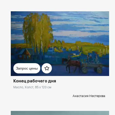
Домен:
ekb.rakovgallery.ru
Запрос цены
Конец рабочего дня
Масло, Холст, 85 x 120 см
Анастасия Нестерова