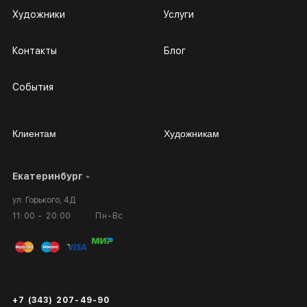
Художники
Услуги
Контакты
Блог
События
Клиентам
Художникам
Екатеринбург
Сотрудничество
Личный кабинет
ул. Горького, 4Д
Выставка в галерее
Вопросы и ответы
11:00 - 20:00
Пн-Вс
Вход в кабинет художника
Оплата и доставка
Публичная оферта
Сертификаты подлинности
+7 (343) 207-49-90
Экспертиза/Вывоз за границу