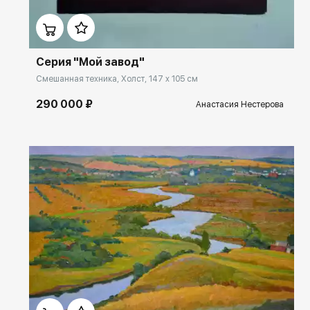
Домен:
ekb.rakovgallery.ru
Серия "Мой завод"
Смешанная техника, Холст, 147 x 105 см
290 000 ₽
Анастасия Нестерова
Домен:
ekb.rakovgallery.ru