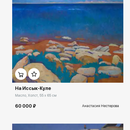
Домен:
ekb.rakovgallery.ru
На Иссык-Куле
Масло, Холст, 55 x 65 см
60 000 ₽
Анастасия Нестерова