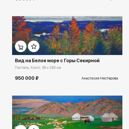
Домен:
ekb.rakovgallery.ru
Вид на Белое море с Горы Секирной
Пастель, Холст, 95 x 265 см
950 000 ₽
Анастасия Нестерова
Домен:
ekb.rakovgallery.ru