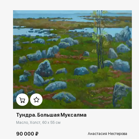
Домен:
ekb.rakovgallery.ru
Тундра. Большая Муксалма
Масло, Холст, 60 x 55 см
90 000 ₽
Анастасия Нестерова