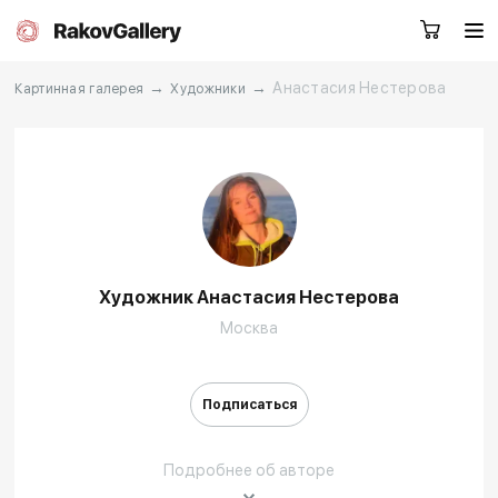
→
→
Анастасия Нестерова
Картинная галерея
Художники
Екатеринбург
Заказать звонок
RU
EN
CN
Художник Анастасия Нестерова
Каталог
Художники
Москва
О нас
Услуги
Подписаться
События
Контакты
Подробнее об авторе