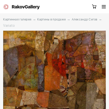
→
→
→
Картинная галерея
Картины в продаже
Александр Сигов
Variato
Екатеринбург
Заказать звонок
RU
EN
CN
Каталог
Художники
О нас
Услуги
События
Контакты