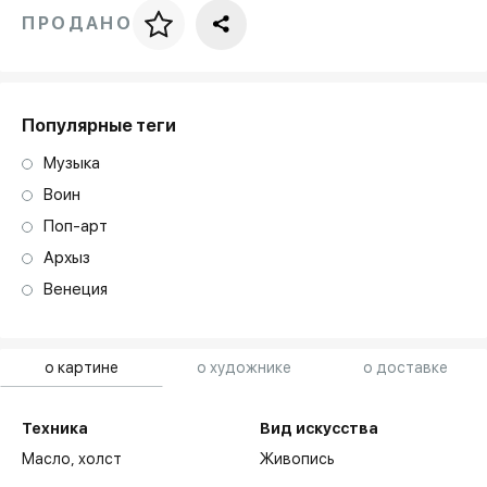
ПРОДАНО
Цена за багет
art. NA003.1.099
Популярные теги
Музыка
Воин
Поп-арт
Архыз
Венеция
о картине
о художнике
о доставке
Техника
Вид искусства
Масло,
холст
Живопись