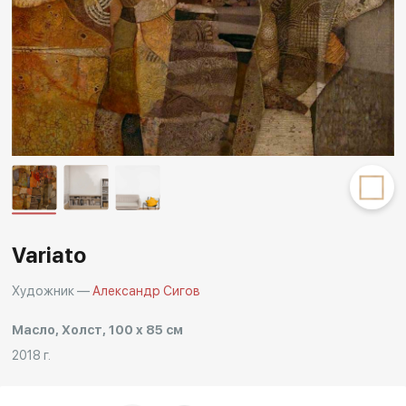
Другие проекты
Rakov
Rakov
special
baget
Variato
Художник —
Александр Сигов
Масло, Холст, 100 x 85 см
2018 г.