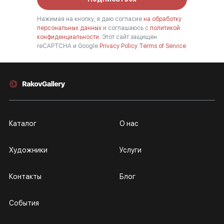
Нажимая на кнопку, я даю согласие
на обработку
персональных данных
и соглашаюсь с
политикой
конфиденциальности.
Этот сайт защищен
reCAPTCHA и Google
Privacy Policy
Terms of Service
Каталог
О нас
Художники
Услуги
Контакты
Блог
События