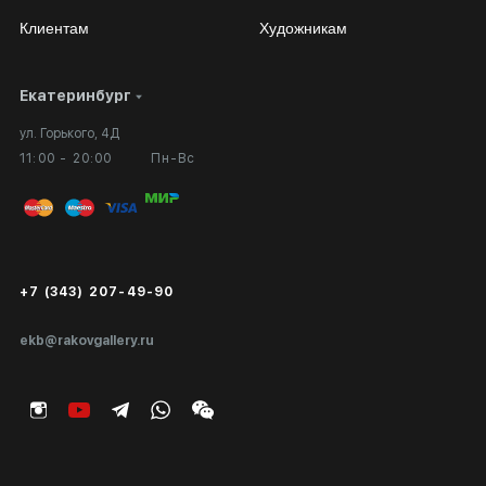
Клиентам
Художникам
Екатеринбург
Сотрудничество
Личный кабинет
ул. Горького, 4Д
Выставка в галерее
Вопросы и ответы
11:00 - 20:00
Пн-Вс
Вход в кабинет художника
Оплата и доставка
Публичная оферта
Сертификаты подлинности
+7 (343) 207-49-90
Экспертиза/Вывоз за границу
ekb@rakovgallery.ru
Подарочные сертификаты
Корпоративным клиентам
Карта сайта