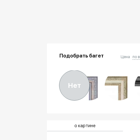
Подобрать багет
Цена
по 
Нет
о картине