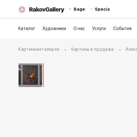
Baget
Special
Каталог
Художники
О нас
Услуги
События
Картинная галерея
→
Картины в продаже
→
Алек