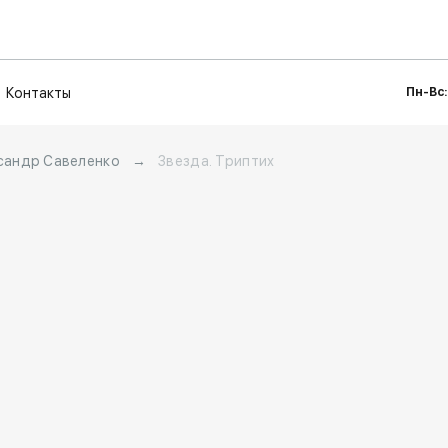
Контакты
Пн-Вс:
сандр Савеленко
→
Звезда. Триптих