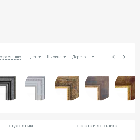
возрастанию
о художнике
оплата и доставка