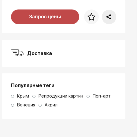
Цена за багет
Запрос цены
art. NA003.1.099
Доставка
Популярные теги
Крым
Репродукции картин
Поп-арт
Венеция
Акрил