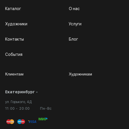
Каталог
О нас
Художники
Услуги
Контакты
Блог
События
Клиентам
Художникам
Екатеринбург
Сотрудничество
Личный кабинет
ул. Горького, 4Д
Выставка в галерее
Вопросы и ответы
11:00 - 20:00
Пн-Вс
Вход в кабинет художника
Оплата и доставка
Публичная оферта