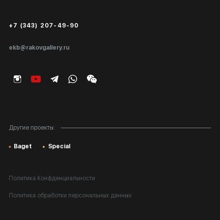
Сертификаты подлинности
+7 (343) 207-49-90
Экспертиза/Вывоз за границу
ekb@rakovgallery.ru
Подарочные сертификаты
Корпоративным клиентам
Карта сайта
Другие проекты:
Baget
Special
Политика Конфденциальности
Политика обработки персональных данных