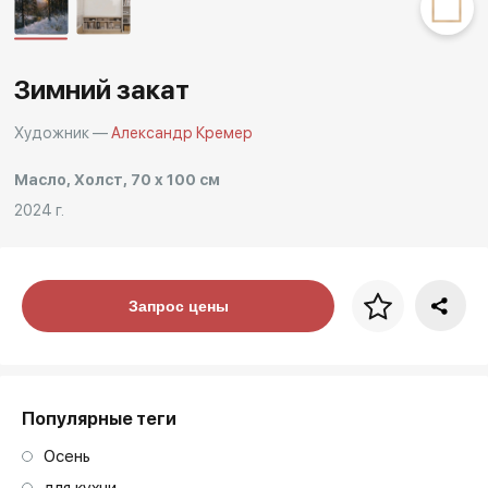
Другие проекты
Rakov
Rakov
special
baget
Зимний закат
Художник —
Александр Кремер
Масло, Холст, 70 x 100 см
2024 г.
Цена за багет
Запрос цены
art. NA003.1.099
Популярные теги
Осень
для кухни