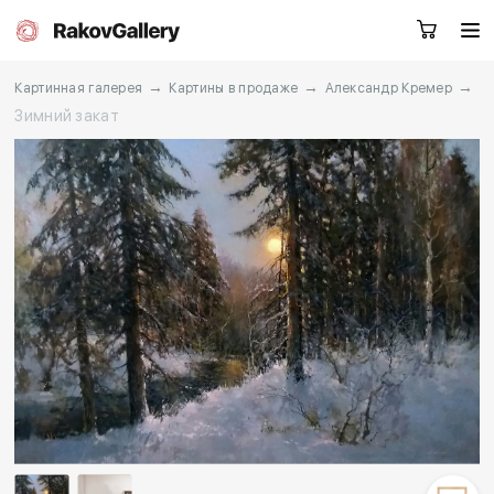
→
→
→
Картинная галерея
Картины в продаже
Александр Кремер
Зимний закат
Екатеринбург
Заказать звонок
RU
EN
CN
Каталог
Художники
О нас
Услуги
События
Контакты