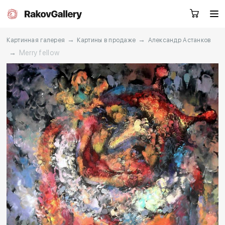
→
→
Картинная галерея
Картины в продаже
Александр Астанков
→
Merry fellow
Екатеринбург
Заказать звонок
RU
EN
CN
Каталог
Художники
О нас
Услуги
События
Контакты