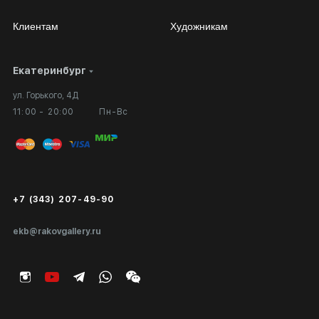
Клиентам
Художникам
Екатеринбург
Сотрудничество
Личный кабинет
ул. Горького, 4Д
Выставка в галерее
Вопросы и ответы
11:00 - 20:00
Пн-Вс
Вход в кабинет художника
Оплата и доставка
Публичная оферта
Сертификаты подлинности
+7 (343) 207-49-90
Экспертиза/Вывоз за границу
ekb@rakovgallery.ru
Подарочные сертификаты
Корпоративным клиентам
Карта сайта