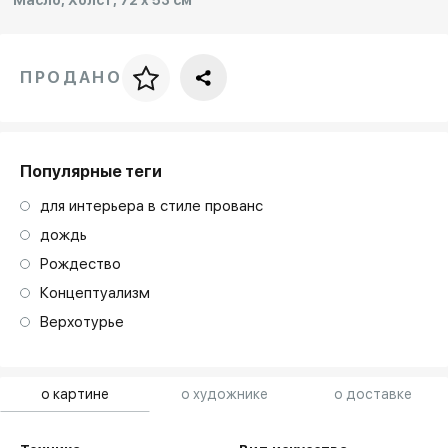
ПРОДАНО
Цена за багет
art. NA003.1.099
Популярные теги
для интерьера в стиле прованс
дождь
Рождество
Концептуализм
Верхотурье
о картине
о художнике
о доставке