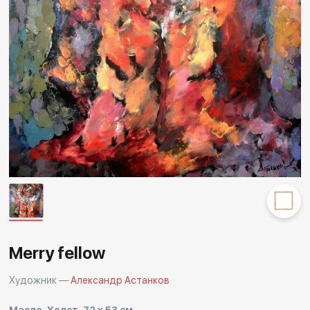
Другие проекты
Rakov
Rakov
special
baget
Merry fellow
Художник —
Александр Астанков
Масло, Холст, 72 x 53 см