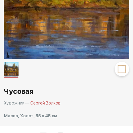
Другие проекты
Rakov
Rakov
special
baget
Чусовая
Художник —
Сергей Волков
Масло, Холст, 55 x 45 см