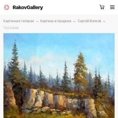
→
→
→
Картинная галерея
Картины в продаже
Сергей Волков
Чусовая
Екатеринбург
Заказать звонок
RU
EN
CN
Каталог
Художники
О нас
Услуги
События
Контакты