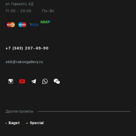
ул. Горького, 4Д
Выставка в галерее
Вопросы и ответы
11:00 - 20:00
Пн-Вс
Вход в кабинет художника
Оплата и доставка
Публичная оферта
Сертификаты подлинности
+7 (343) 207-49-90
Экспертиза/Вывоз за границу
ekb@rakovgallery.ru
Подарочные сертификаты
Корпоративным клиентам
Карта сайта
Другие проекты:
Baget
Special