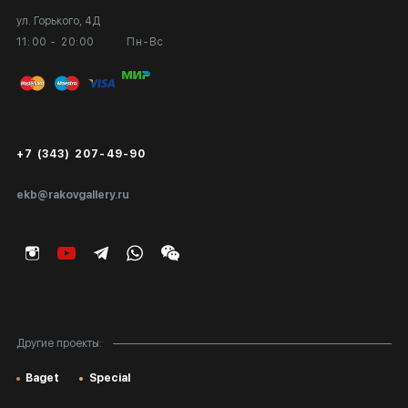
ул. Горького, 4Д
Выставка в галерее
Вопросы и ответы
11:00 - 20:00
Пн-Вс
Вход в кабинет художника
Оплата и доставка
Публичная оферта
Сертификаты подлинности
+7 (343) 207-49-90
Экспертиза/Вывоз за границу
ekb@rakovgallery.ru
Подарочные сертификаты
Корпоративным клиентам
Карта сайта
Другие проекты:
Baget
Special