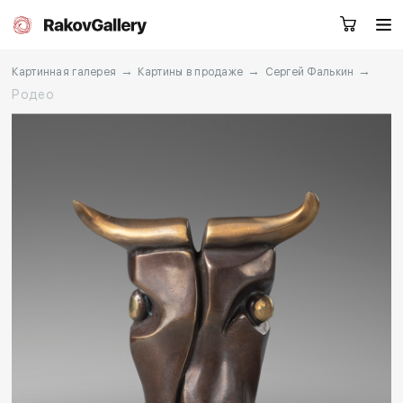
→
→
→
Картинная галерея
Картины в продаже
Сергей Фалькин
Родео
Екатеринбург
Заказать звонок
RU
EN
CN
Каталог
Художники
О нас
Услуги
События
Контакты