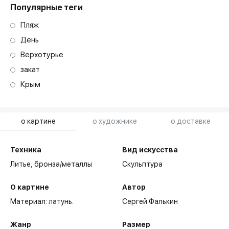
Популярные теги
Пляж
День
Верхотурье
закат
Крым
о картине
о художнике
о доставке
Техника
Вид искусства
Литье,
бронза/металлы
Скульптура
О картине
Автор
Материал: латунь.
Сергей Фалькин
Жанр
Размер