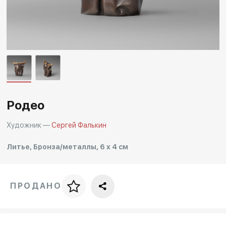
Другие проекты
Rakov
Rakov
special
baget
Родео
Художник —
Сергей Фалькин
Литье, Бронза/металлы, 6 x 4 см
ПРОДАНО
Цена за багет
art. NA003.1.099