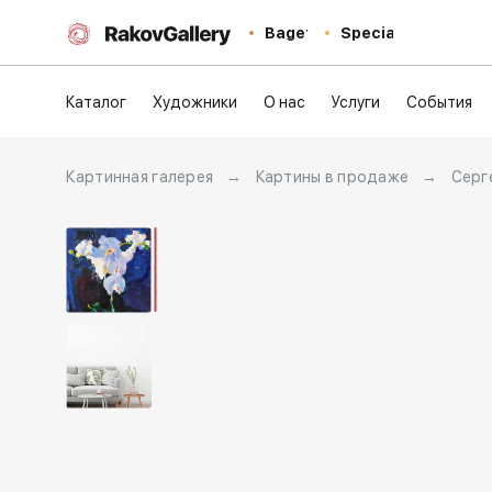
Baget
Special
Каталог
Художники
О нас
Услуги
События
Картинная галерея
→
Картины в продаже
→
Серг