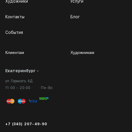
Художники
Услуги
Контакты
Блог
События
Клиентам
Художникам
Екатеринбург
Сотрудничество
Личный кабинет
ул. Горького, 4Д
Выставка в галерее
Вопросы и ответы
11:00 - 20:00
Пн-Вс
Вход в кабинет художника
Оплата и доставка
Публичная оферта
Сертификаты подлинности
+7 (343) 207-49-90
Экспертиза/Вывоз за границу