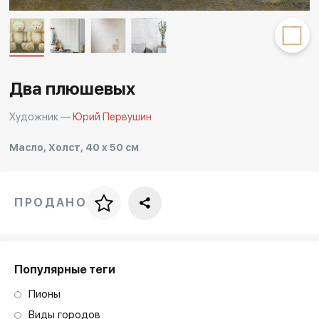
Другие проекты
Rakov
Rakov
special
baget
Два плюшевых
Художник —
Юрий Первушин
Масло, Холст, 40 x 50 см
ПРОДАНО
Цена за багет
art. NA003.1.099
Популярные теги
Пионы
Виды городов