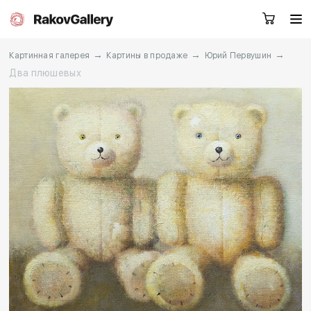
→
→
→
Картинная галерея
Картины в продаже
Юрий Первушин
Два плюшевых
Екатеринбург
Заказать звонок
RU
EN
CN
Каталог
Художники
О нас
Услуги
События
Контакты