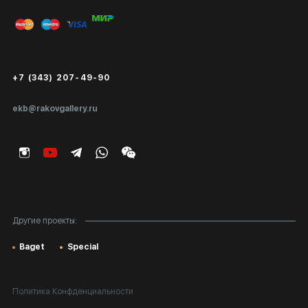
Вход в кабинет художника
Оплата и доставка
Публичная оферта
Сертификаты подлинности
+7 (343) 207-49-90
Экспертиза/Вывоз за границу
ekb@rakovgallery.ru
Подарочные сертификаты
Корпоративным клиентам
Карта сайта
Другие проекты:
Baget
Special
Политика Конфденциальности