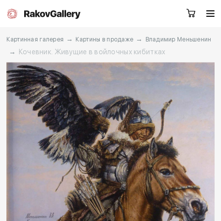
→
→
Картинная галерея
Картины в продаже
Владимир Меньшенин
→
Кочевник. Живущие в войлочных кибитках
Екатеринбург
Заказать звонок
RU
EN
CN
Каталог
Художники
О нас
Услуги
События
Контакты