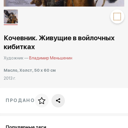
Другие проекты
Rakov
Rakov
special
baget
Кочевник. Живущие в войлочных
кибитках
Художник —
Владимир Меньшенин
Масло, Холст, 50 x 60 см
2013 г.
ПРОДАНО
Цена за багет
art. NA003.1.099
Популярные теги