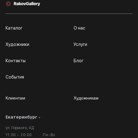
Каталог
О нас
Художники
Услуги
Контакты
Блог
События
Клиентам
Художникам
Екатеринбург
Сотрудничество
Личный кабинет
ул. Горького, 4Д
Выставка в галерее
Вопросы и ответы
11:00 - 20:00
Пн-Вс