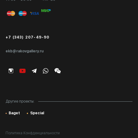
Вход в кабинет художника
Оплата и доставка
Публичная оферта
Сертификаты подлинности
+7 (343) 207-49-90
Экспертиза/Вывоз за границу
ekb@rakovgallery.ru
Подарочные сертификаты
Корпоративным клиентам
Карта сайта
Другие проекты:
Baget
Special
Политика Конфденциальности