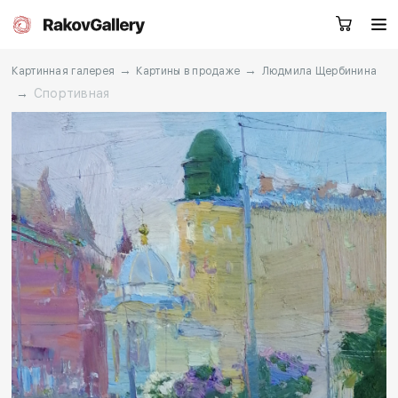
→
→
Картинная галерея
Картины в продаже
Людмила Щербинина
→
Спортивная
Екатеринбург
Заказать звонок
RU
EN
CN
Каталог
Художники
О нас
Услуги
События
Контакты