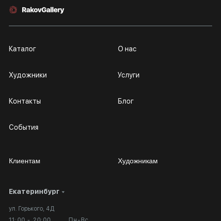
Каталог
О нас
Художники
Услуги
Контакты
Блог
События
Клиентам
Художникам
Екатеринбург
Сотрудничество
Личный кабинет
ул. Горького, 4Д
Выставка в галерее
Вопросы и ответы
11:00 - 20:00
Пн-Вс