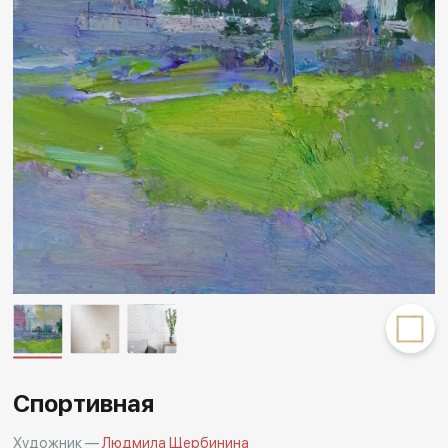
Другие проекты
Rakov
Rakov
special
baget
Спортивная
Художник —
Людмила Щербинина