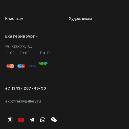
Клиентам
Художникам
Екатеринбург
Сотрудничество
Личный кабинет
ул. Горького, 4Д
Выставка в галерее
Вопросы и ответы
11:00 - 20:00
Пн-Вс
Вход в кабинет художника
Оплата и доставка
Публичная оферта
Сертификаты подлинности
+7 (343) 207-49-90
Экспертиза/Вывоз за границу
ekb@rakovgallery.ru
Подарочные сертификаты
Корпоративным клиентам
Карта сайта