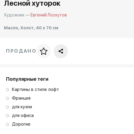
Другие проекты
Лесной хуторок
Rakov
Rakov
Художник —
Евгений Лоскутов
special
baget
Масло, Холст, 40 x 70 см
ПРОДАНО
Цена за багет
art. NA003.1.099
Популярные теги
Картины в стиле лофт
Франция
для кухни
для офиса
Дорогие