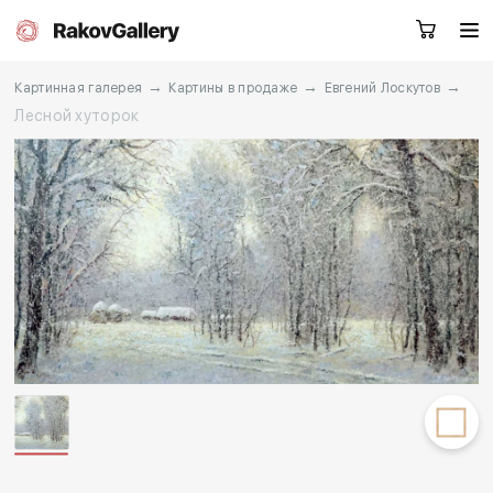
→
→
→
Картинная галерея
Картины в продаже
Евгений Лоскутов
Лесной хуторок
Екатеринбург
Заказать звонок
RU
EN
CN
Каталог
Художники
О нас
Услуги
События
Контакты