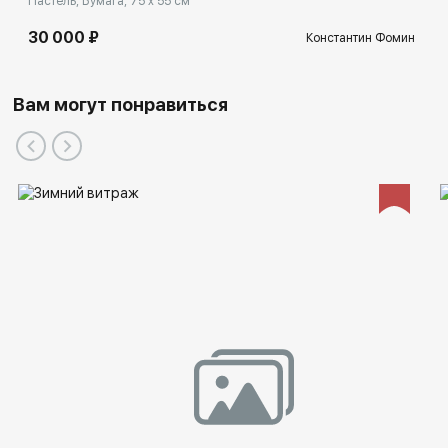
Пастель, Бумага, 75 x 55 см
30 000 ₽
Константин Фомин
Вам могут понравиться
2024
Графические работы из серии “Черное на белом НЮ”
находятся в коллекции Музе́я исто́рии Буря́тии и́мени М.
Н. Ханга́лова — исторический музей в городе Улан-Удэ,