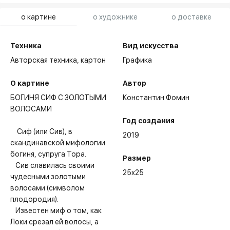
о картине
о художнике
о доставке
Техника
Вид искусства
Авторская техника,
картон
Графика
О картине
Автор
БОГИНЯ СИФ С ЗОЛОТЫМИ
Константин Фомин
ВОЛОСАМИ⠀
Год создания
⠀ Сиф (или Сив), в
2019
скандинавской мифологии
богиня, супруга Тора. ⠀
Размер
⠀Сив славилась своими
25x25
чудесными золотыми
волосами (символом
плодородия). ⠀
⠀Известен миф о том, как
Локи срезал ей волосы, а