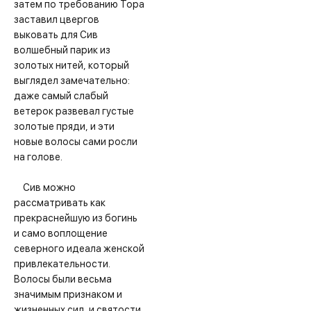
затем по требованию Тора
заставил цвергов
выковать для Сив
волшебный парик из
золотых нитей, который
выглядел замечательно:
даже самый слабый
ветерок развевал густые
золотые пряди, и эти
новые волосы сами росли
на голове. ⠀
⠀
⠀ Сив можно
рассматривать как
прекраснейшую из богинь
и само воплощение
северного идеала женской
привлекательности.
Волосы были весьма
значимым признаком и
жизненных сил, и святости