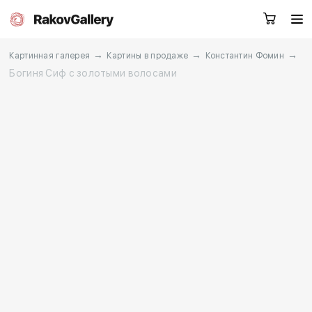
→
→
→
Картинная галерея
Картины в продаже
Константин Фомин
Богиня Сиф с золотыми волосами
Екатеринбург
Заказать звонок
RU
EN
CN
Каталог
Художники
О нас
Услуги
События
Контакты