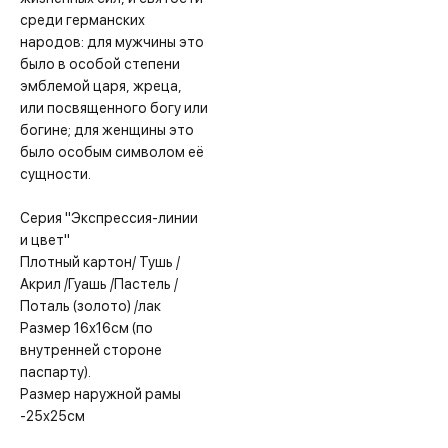
среди германских
народов: для мужчины это
было в особой степени
эмблемой царя, жреца,
или посвященного богу или
богине; для женщины это
было особым символом её
сущности.⠀
⠀ ⠀
Серия "Экспрессия-линии
и цвет"
Плотный картон/ Тушь /
Акрил /Гуашь /Пастель /
Поталь (золото) /лак
Размер 16х16см (по
внутренней стороне
паспарту).
Размер наружной рамы
-25х25см