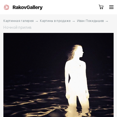
→
→
→
Картинная галерея
Картины в продаже
Иван Покидышев
Ночной прилив
Екатеринбург
Заказать звонок
RU
EN
CN
Каталог
Художники
О нас
Услуги
События
Контакты