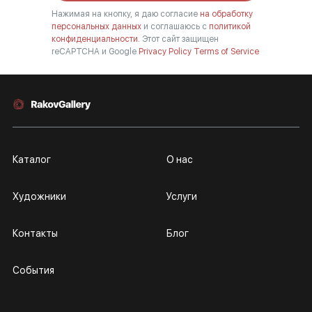
Нажимая на кнопку, я даю согласие
на обработку
персональных данных
и соглашаюсь с
политикой
конфиденциальности.
Этот сайт защищен
reCAPTCHA и Google
Privacy Policy
Terms of Service
Каталог
О нас
Художники
Услуги
Контакты
Блог
События