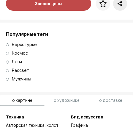
Цена за багет
Запрос цены
art. NA003.1.099
Популярные теги
Верхотурье
Космос
Яхты
Рассвет
Мужчины
о картине
о художнике
о доставке
Техника
Вид искусства
Авторская техника,
холст
Графика