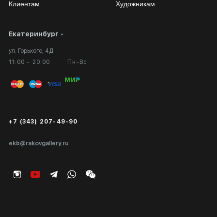
Клиентам
Художникам
Екатеринбург
Сотрудничество
Личный кабинет
ул. Горького, 4Д
Выставка в галерее
Вопросы и ответы
11:00 - 20:00
Пн-Вс
Вход в кабинет художника
Оплата и доставка
Публичная оферта
Сертификаты подлинности
+7 (343) 207-49-90
Экспертиза/Вывоз за границу
ekb@rakovgallery.ru
Подарочные сертификаты
Корпоративным клиентам
Карта сайта