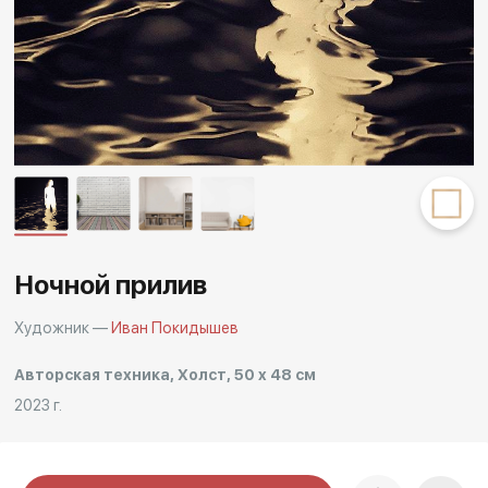
Другие проекты
Rakov
Rakov
special
baget
Ночной прилив
Художник —
Иван Покидышев
Авторская техника, Холст, 50 x 48 см
2023 г.