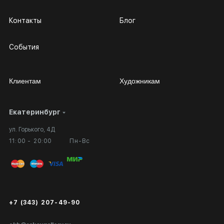
Контакты
Блог
События
Клиентам
Художникам
Екатеринбург
Сотрудничество
Личный кабинет
ул. Горького, 4Д
Выставка в галерее
Вопросы и ответы
11:00 - 20:00
Пн-Вс
Вход в кабинет художника
Оплата и доставка
Публичная оферта
Сертификаты подлинности
+7 (343) 207-49-90
Экспертиза/Вывоз за границу