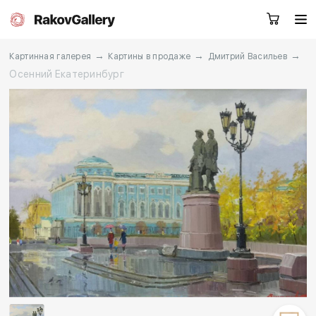
→
→
→
Картинная галерея
Картины в продаже
Дмитрий Васильев
Осенний Екатеринбург
Екатеринбург
Заказать звонок
RU
EN
CN
Каталог
Художники
О нас
Услуги
События
Контакты