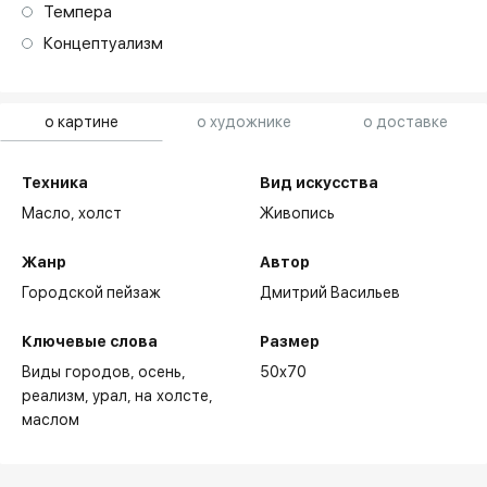
Темпера
Концептуализм
о картине
о художнике
о доставке
Техника
Вид искусства
Масло,
холст
Живопись
Жанр
Автор
Городской пейзаж
Дмитрий Васильев
Ключевые слова
Размер
Виды городов
осень
50x70
реализм
урал
на холсте
маслом