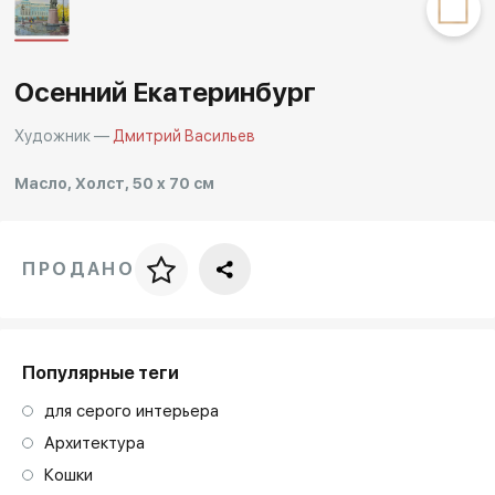
Другие проекты
Rakov
Rakov
special
baget
Осенний Екатеринбург
Художник —
Дмитрий Васильев
Масло, Холст, 50 x 70 см
ПРОДАНО
Цена за багет
art. NA003.1.099
Популярные теги
для серого интерьера
Архитектура
Кошки