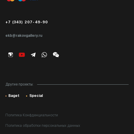
Публичная оферта
Сертификаты подлинности
+7 (343) 207-49-90
Экспертиза/Вывоз за границу
ekb@rakovgallery.ru
Подарочные сертификаты
Корпоративным клиентам
Карта сайта
Другие проекты:
Baget
Special
Политика Конфденциальности
Политика обработки персональных данных