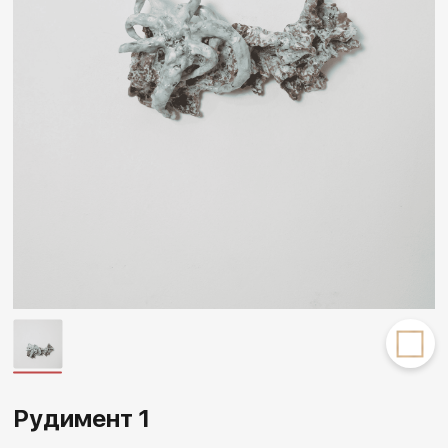
Другие проекты
Rakov
Rakov
special
baget
Рудимент 1