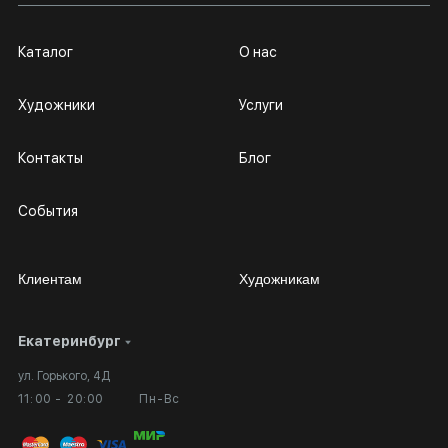
Каталог
О нас
Художники
Услуги
Контакты
Блог
События
Клиентам
Художникам
Екатеринбург
Сотрудничество
Личный кабинет
ул. Горького, 4Д
Выставка в галерее
Вопросы и ответы
11:00 - 20:00
Пн-Вс
Вход в кабинет художника
Оплата и доставка