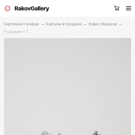
→
→
→
Картинная галерея
Картины в продаже
Борис Макаров
Рудимент 1
Екатеринбург
Заказать звонок
RU
EN
CN
Каталог
Художники
О нас
Услуги
События
Контакты