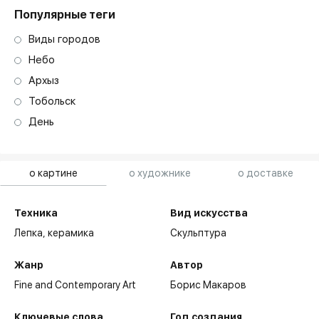
Популярные теги
Виды городов
Небо
Архыз
Тобольск
День
о картине
о художнике
о доставке
Техника
Вид искусства
Лепка,
керамика
Скульптура
Жанр
Автор
Fine and Contemporary Art
Борис Макаров
Ключевые слова
Год создания