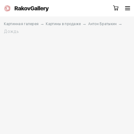
→
→
→
Картинная галерея
Картины в продаже
Антон Братыкин
Дождь
Екатеринбург
Заказать звонок
RU
EN
CN
Каталог
Художники
О нас
Услуги
События
Контакты