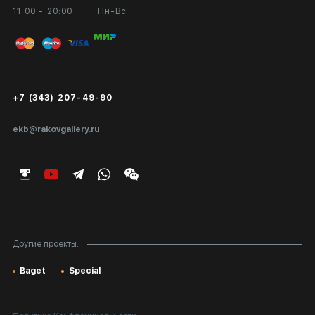
11:00 - 20:00
Пн-Вс
Вход в кабинет художника
Оплата и доставка
Публичная оферта
Сертификаты подлинности
+7 (343) 207-49-90
Экспертиза/Вывоз за границу
ekb@rakovgallery.ru
Подарочные сертификаты
Корпоративным клиентам
Карта сайта
Другие проекты:
Baget
Special