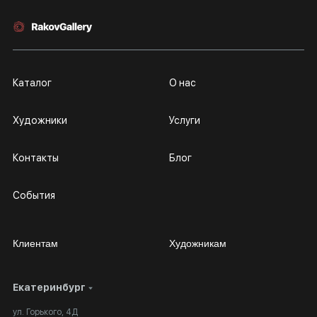
Каталог
О нас
Художники
Услуги
Контакты
Блог
События
Клиентам
Художникам
Екатеринбург
Сотрудничество
Личный кабинет
ул. Горького, 4Д
Выставка в галерее
Вопросы и ответы