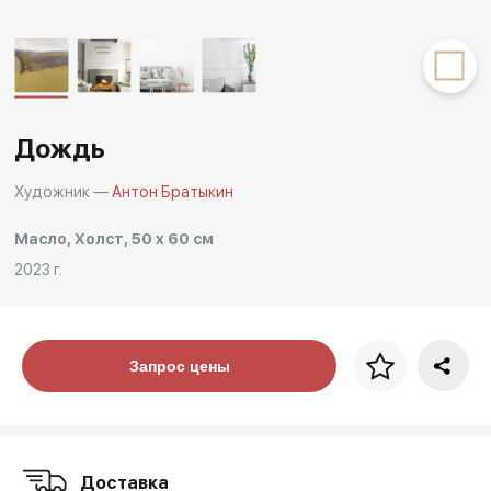
Другие проекты
Rakov
Rakov
special
baget
Дождь
Художник —
Антон Братыкин
Масло, Холст, 50 x 60 см
2023 г.
Цена за багет
Запрос цены
art. NA003.1.099
Доставка