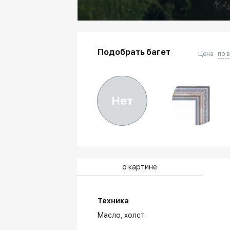
Подобрать багет
Цена
по 
Нет
о картине
Техника
Масло,
холст