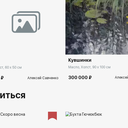
2009 г. - Галерея нагорная, Выставка творческой
молодежи
2010 г. - Галерея нагорная, Выставка творческой
молодежи "Дорога домой"
2010 г. - Российское искусство, "Возрождение" в башне
"Федерация"
2010 г. - Выставка ''Предлетье'' Выставочный зал
библиотеки искусств им. А.П.
Кувшинки
т
Боголюбова г. Москва
Масло, Холст, 90 x 100 см
т, 60 x 50 см
2010 г. - Выставка “Первозимье” Библиотека искусств
им. А.П. Боголюбова г. Москва
300 000 ₽
 ₽
Алексе
Алексей Савченко
2011 г. - Центральный дом художника, "увиденное"
совместная выставка художников.
иться
2011 г. - Центральный дом художника, совместная
выставка художников.
2012 г. - АРТ ВЕСНА в галерее ''Наш Изограф''. ЦДХ,
г.Москва
2013 г. - Выставочный зал «Творчество» совместная