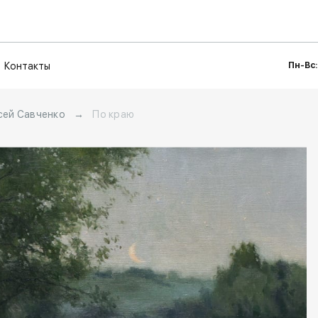
Контакты
Пн-Вс:
сей Савченко
→
По краю