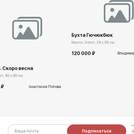
выставка художников.г.Москва
2014 г. - Выставка «Поколение» в галерее ''Нагорная'' г.
Москва
2014 г. - Московский художественный салон. ЦДХ
2015 г. - Московский международный художественный
Бухта Гючюкбюк
салон "ЦДХ
Масло, Холст, 29 x 55 см
2016 г. - Выставка «Зимняя сказка» Музей-усадьба п.
120 000 ₽
Владимир
Фряново, МАУК"Щёлковский театр"
г. Щёлково
. Скоро весна
2016 г. - Выставка «Фестиваль цветов» Музей-усадьба
т, 80 x 80 см
п. Фряново, Щёлковская районная
 ₽
галерея г. Щёлково
Анастасия Попова
2016 г. - Выставка «Отражение» Культурный центр г.
Фрязино
2016 г. - Выставка «Щелковский пленэр» Щёлковская
районная галерея г. Щёлково
2016 г. - Выставка «Зимняя сказка» Музей-усадьба п.
Н
Фряново
Подписаться
д