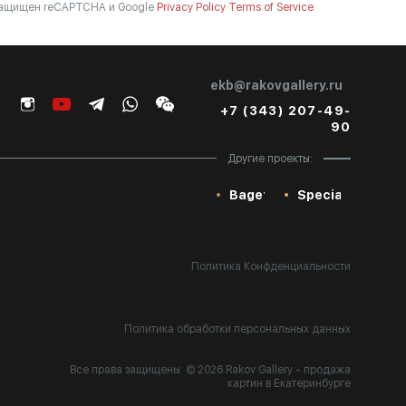
ащищен reCAPTCHA и Google
Privacy Policy
Terms of Service
ekb@rakovgallery.ru
+7 (343) 207-49-
90
Другие проекты:
Baget
Special
Политика Конфденциальности
Политика обработки персональных данных
Все права защищены. © 2026 Rakov Gallery
- продажа
картин в Екатеринбурге