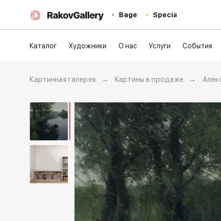
Baget
Special
Каталог
Художники
О нас
Услуги
События
Картинная галерея
→
Картины в продаже
→
Алек