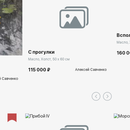
Вспо
Масло, 
С прогулки
160 0
Масло, Холст, 50 x 60 см
115 000 ₽
Алексей Савченко
й Савченко