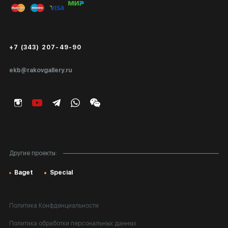
Публичная оферта
Сертификаты подлинности
+7 (343) 207-49-90
Экспертиза/Вывоз за границу
ekb@rakovgallery.ru
Подарочные сертификаты
Корпоративным клиентам
Карта сайта
Другие проекты:
Baget
Special
Политика Конфденциальности
Политика обработки персональных данных