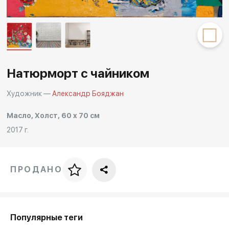
Другие проекты
Rakov
Rakov
special
baget
Натюрморт с чайником
Художник —
Александр Бояджан
Масло, Холст, 60 x 70 см
2017 г.
ПРОДАНО
Цена за багет
art. NA003.1.099
Популярные теги