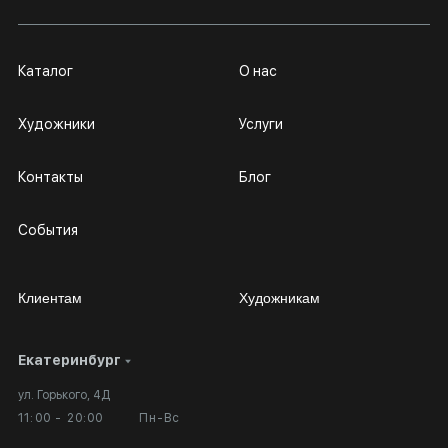
Каталог
О нас
Художники
Услуги
Контакты
Блог
События
Клиентам
Художникам
Екатеринбург
Сотрудничество
Личный кабинет
ул. Горького, 4Д
Выставка в галерее
Вопросы и ответы
11:00 - 20:00
Пн-Вс
Вход в кабинет художника
Оплата и доставка