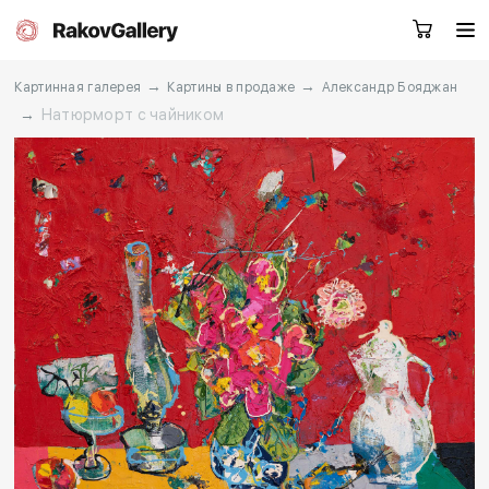
→
→
Картинная галерея
Картины в продаже
Александр Бояджан
→
Натюрморт с чайником
Екатеринбург
Заказать звонок
RU
EN
CN
Каталог
Художники
О нас
Услуги
События
Контакты